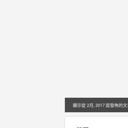
顯示從 2月, 2017 起發佈的
文
章