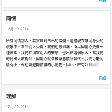
詳細
同情
12月 19, 2014
所謂同情別人，其實是對自己的憐憫。這體現在感同身受的
現象中。看到別人受傷，我們也感到痛，所以同情心更像一
種欲望，我們在渴望別人的安慰。也出於這個原因，當我們
的付出大於得到，同情心就會被厭惡感所替代。我們可能同
情弱小，但也會避開骯髒的小動物。因此，唯有超越同情
心，培養真愛，我們才會毫無保留地去減輕別人的痛苦，並
滿足別人的需要。
詳細
理解
12月 19, 2014