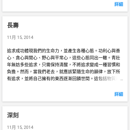
詳細
長壽
11月 15, 2014
追求成功體現我們的生命力，並產生各種心態。功利心與善
心、貪心與閒心、野心與平常心，這些心態同出一轍。青壯
年無妨多些追求，只需保持清醒，不將追求變成一種習慣和
負擔。然而，當我們老去，就應該緊隨生命的韻律，放下所
有追求，並將自己擁有的東西逐漸回饋世間。這包括物質和
精神、知識和意識。有意識地生活在自然而輕鬆的狀態中，
我們可以讓生命更長壽。
詳細
深刻
11月 15, 2014