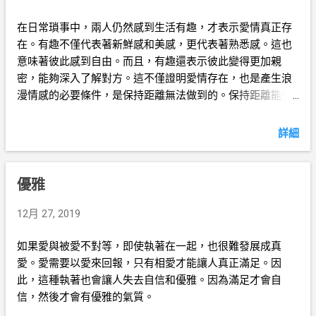
在日常瑣事中，兩人仍然感到生活有趣，才表示愛情真正存
在。有趣不僅代表著新鮮感和美感，更代表著熟悉感。這也
意味著彼此感到自由。而且，有趣還表示彼此變得更加親
密，能夠深入了解對方。這不僅證明愛情存在，也是產生浪
漫情感的必要條件，是保持距離無法做到的。保持距離能引
起一種掛念，但卻讓人感到不自由。然而，愛與自由分不
開。因此，要發展真正的愛情，我們必須拉近彼此的距離，
詳細
做到親密無間。
優雅
12月 27, 2019
如果愛與被愛不對等，即使執著在一起，也很難發展成真
愛。愛需要以愛來回報，只有相愛才能讓人真正滿足。因
此，這種執著也會讓人失去自信和優雅。因為滿足才會自
信，然後才會有優雅的氣質。