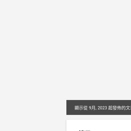
顯示從 9月, 2023 起發佈的
文
章